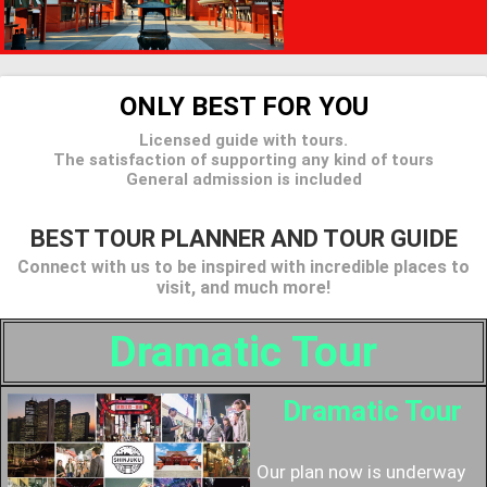
ONLY BEST FOR YOU
Licensed guide with tours.
The satisfaction of supporting any kind of tours
General admission is included
BEST TOUR PLANNER AND TOUR GUIDE
Connect with us to be inspired with incredible places to
visit, and much more!
Dramatic Tour
Dramatic Tour
Our plan now is underway