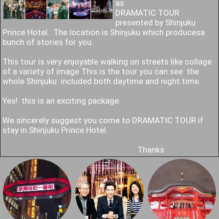
as
DRAMATIC TOUR
presented by Shinjuku
Prince Hotel. The location is Shinjuku which producesa
bunch of stories for you.
This tour is very enjoyable walking on streets like collage
of a variety of image This is the tour you can see the
whole Shinjuku included both daytime and night time.
Yes! this is an exciting package.
We sincerely suggest you come to DRAMATIC TOUR if
stay in Shinjuku Prince Hotel.
Thanks